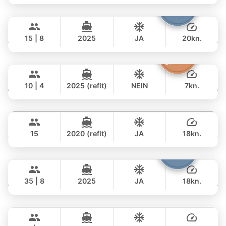
GANZTAGS
Cathy
Phuket
294,000 THB
฿ 235,400
PRINCESS YACHT 72FT
15 | 8
2025
JA
20kn.
GANZTAGS
Moonlight
Phuket
385,000 THB
฿ 315,700
ADMIRAL SA 38FT
10 | 4
2025 (refit)
NEIN
7kn.
GANZTAGS
Peach
Phuket
42,000 THB
฿ 35,300
SEA RAY 45FT
15
2020 (refit)
JA
18kn.
GANZTAGS
Samba
Phuket
77,000 THB
฿ 62,100
LEOPARD 53FT
35 | 8
2025
JA
18kn.
GANZTAGS
Seabee
Phuket
152,000 THB
฿ 128,300
WESTPORT YACHTS 130FT