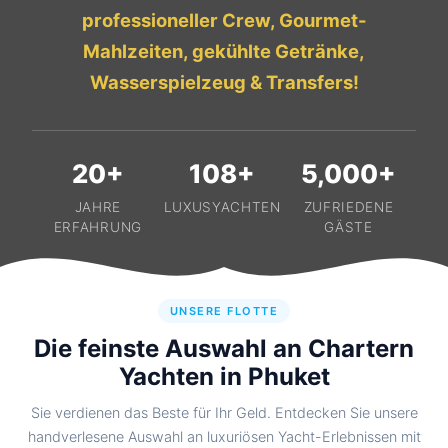
professioneller Crew, Gourmet-
Mahlzeiten, gekühlte Getränke,
Wasserspielzeug & Transfers!
20+
108+
5,000+
JAHRE
LUXUSYACHTEN
ZUFRIEDENE
ERFAHRUNG
GÄSTE
UNSERE FLOTTE
Die feinste Auswahl an Chartern
Yachten in Phuket
Sie verdienen das Beste für Ihr Geld. Entdecken Sie unsere
handverlesene Auswahl an luxuriösen Yacht-Erlebnissen mit