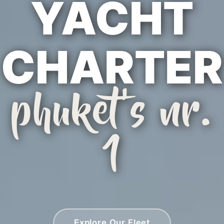
YACHT
CHARTER
phuket's nr.
1
Explore Our Fleet