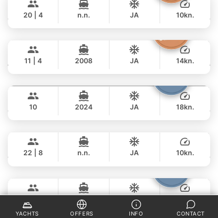
฿ 153,000
GRAND BANKS 54FT
20 | 4
n.n.
JA
10kn.
GANZTAGS
Atlanta
Phuket
81,000 THB
฿ 61,200
AZIMUT 50FT
11 | 4
2008
JA
14kn.
GANZTAGS
Fountaine
Phuket
117,000 THB
฿ 78,900
FOUNTAINE PAJOT 40FT
10
2024
JA
18kn.
GANZTAGS
Mai Tai
Phuket
117,000 THB
฿ 95,200
BILGIN 98FT
22 | 8
n.n.
JA
10kn.
GANZTAGS
Bolero
Phuket
535,000 THB
฿ 342,400
STEALTH - ASIA CATAMARANS 45FT
25
2024
JA
25kn.
GANZTAGS
YACHTS
OFFERS
INFO
CONTACT
Saychai
Phuket