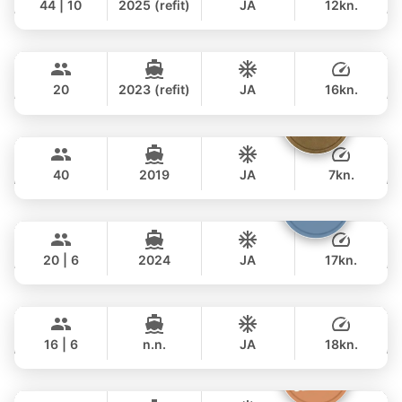
44 | 10
2025 (refit)
JA
12kn.
GANZTAGS
Tawani
Phuket
877,000 THB
฿ 604,600
AZIMUT 50FT
20
2023 (refit)
JA
16kn.
GANZTAGS
Tequila
Phuket
122,000 THB
฿ 105,900
FLOEHT YACHTS 48FT
40
2019
JA
7kn.
GANZTAGS
Shambala
Phuket
57,000 THB
฿ 47,100
LEOPARD 40FT
20 | 6
2024
JA
17kn.
GANZTAGS
Blue Sky
Phuket
128,000 THB
฿ 109,500
RIVA YACHTS 70FT
16 | 6
n.n.
JA
18kn.
GANZTAGS
The Grandfather
Phuket
177,000 THB