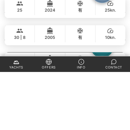
฿ 342,400
STEALTH - ASIA CATAMARANS 45FT
25
2024
有
25kn.
全天
Saychai
Phuket
65,000 THB
฿ 49,400
POSILLIPO TECHNEMA 90FT
30 | 8
2005
有
10kn.
全天
Laura
Phuket
230,000 THB
฿ 170,700
LEOPARD 51FT
35 | 8
2024 (refit)
有
15kn.
YACHTS
OFFERS
INFO
CONTACT
全天
Blue Swing
Phuket
106,000 THB
฿ 82,400
LAGOON 44FT
25
2010
有
7kn.
全天
Ganesha
Phuket
55,000 THB
฿ 35,300
BLUE LAGOON 70FT
60 | 16
2007
有
14kn.
全天