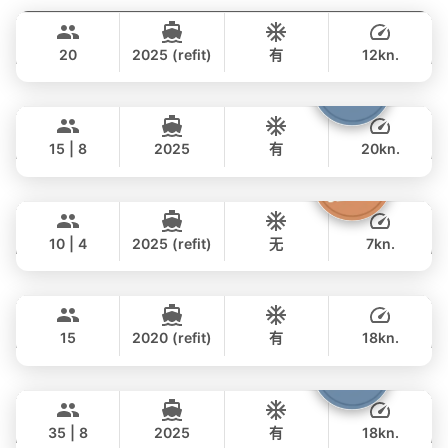
CUSTOM BUILD 88FT
20
2025 (refit)
有
12kn.
全天
Cathy
Phuket
294,000 THB
฿ 235,400
PRINCESS YACHT 72FT
15 | 8
2025
有
20kn.
全天
Moonlight
Phuket
385,000 THB
฿ 315,700
ADMIRAL SA 38FT
10 | 4
2025 (refit)
无
7kn.
全天
Peach
Phuket
42,000 THB
฿ 35,300
SEA RAY 45FT
15
2020 (refit)
有
18kn.
全天
Samba
Phuket
77,000 THB
฿ 62,100
LEOPARD 53FT
35 | 8
2025
有
18kn.