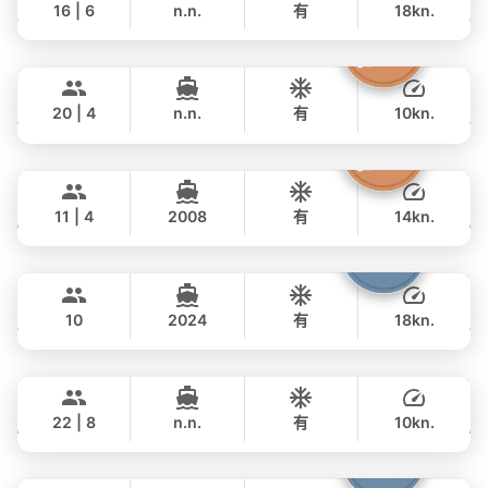
16 | 6
n.n.
有
18kn.
全天
The Grandfather
Phuket
177,000 THB
฿ 153,000
GRAND BANKS 54FT
20 | 4
n.n.
有
10kn.
全天
Atlanta
Phuket
81,000 THB
฿ 61,200
AZIMUT 50FT
11 | 4
2008
有
14kn.
全天
Fountaine
Phuket
117,000 THB
฿ 78,900
FOUNTAINE PAJOT 40FT
10
2024
有
18kn.
全天
Mai Tai
Phuket
117,000 THB
฿ 95,200
BILGIN 98FT
22 | 8
n.n.
有
10kn.
全天
Bolero
Phuket
535,000 THB