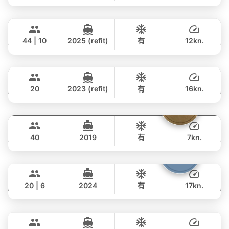
全天
Seabee
Phuket
152,000 THB
฿ 128,300
WESTPORT YACHTS 130FT
44 | 10
2025 (refit)
有
12kn.
全天
Tawani
Phuket
877,000 THB
฿ 604,600
AZIMUT 50FT
20
2023 (refit)
有
16kn.
全天
Tequila
Phuket
122,000 THB
฿ 105,900
FLOEHT YACHTS 48FT
40
2019
有
7kn.
全天
Shambala
Phuket
57,000 THB
฿ 47,100
LEOPARD 40FT
20 | 6
2024
有
17kn.
全天
Blue Sky
Phuket
128,000 THB
฿ 109,500
RIVA YACHTS 70FT