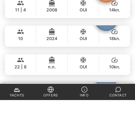
฿ 61,200
AZIMUT 50FT
11 | 4
2008
OUI
14kn.
JOURNÉE
Fountaine
Phuket
117,000 THB
฿ 78,900
FOUNTAINE PAJOT 40FT
10
2024
OUI
18kn.
JOURNÉE
Mai Tai
Phuket
117,000 THB
฿ 95,200
BILGIN 98FT
22 | 8
n.n.
OUI
10kn.
JOURNÉE
Bolero
Phuket
535,000 THB
฿ 342,400
STEALTH - ASIA CATAMARANS 45FT
25
2024
OUI
25kn.
YACHTS
OFFERS
INFO
CONTACT
JOURNÉE
Saychai
Phuket
65,000 THB
฿ 49,400
POSILLIPO TECHNEMA 90FT
30 | 8
2005
OUI
10kn.
JOURNÉE
Laura
Phuket