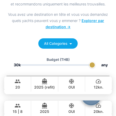
et recommandons uniquement les meilleures trouvailles.
Vous avez une destination en tête et vous vous demandez
quels yachts peuvent vous y emmener ?
Explorer par
destination →
All Categories
Budget
(THB)
30k
any
Bella
Phuket
CUSTOM BUILD 88FT
20
2025 (refit)
OUI
12kn.
JOURNÉE
Cathy
Phuket
294,000 THB
฿ 235,400
PRINCESS YACHT 72FT
15 | 8
2025
OUI
20kn.