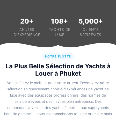
20+
108+
5,000+
ANNÉES
YACHTS DE
CLIENTS
D'EXPÉRIENCE
LUXE
SATISFAITS
NOTRE FLOTTE
La Plus Belle Sélection de Yachts à
Louer à Phuket
Vous méritez le meilleur pour votre argent. Découvrez notre
sélection soigneusement choisie d'expériences de yacht de
luxe avec des équipages professionnels, des normes de
service élevées et des navires bien entretenus. Des
catamarans à voile et des yachts à moteur aux superyachts
haut de gamme — nous les connaissons tous de première main