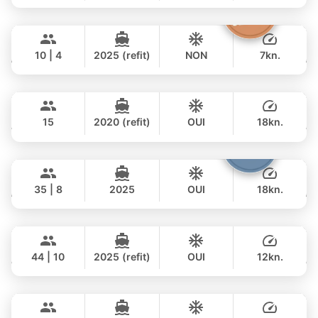
JOURNÉE
Moonlight
Phuket
385,000 THB
฿ 315,700
ADMIRAL SA 38FT
10 | 4
2025 (refit)
NON
7kn.
JOURNÉE
Peach
Phuket
42,000 THB
฿ 35,300
SEA RAY 45FT
15
2020 (refit)
OUI
18kn.
JOURNÉE
Samba
Phuket
77,000 THB
฿ 62,100
LEOPARD 53FT
35 | 8
2025
OUI
18kn.
JOURNÉE
Seabee
Phuket
152,000 THB
฿ 128,300
WESTPORT YACHTS 130FT
44 | 10
2025 (refit)
OUI
12kn.
JOURNÉE
Tawani
Phuket
877,000 THB
฿ 604,600
AZIMUT 50FT