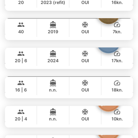
20
2023 (refit)
OUI
16kn.
JOURNÉE
Tequila
Phuket
122,000 THB
฿ 105,900
FLOEHT YACHTS 48FT
40
2019
OUI
7kn.
JOURNÉE
Shambala
Phuket
57,000 THB
฿ 47,100
LEOPARD 40FT
20 | 6
2024
OUI
17kn.
JOURNÉE
Blue Sky
Phuket
128,000 THB
฿ 109,500
RIVA YACHTS 70FT
16 | 6
n.n.
OUI
18kn.
JOURNÉE
The Grandfather
Phuket
177,000 THB
฿ 153,000
GRAND BANKS 54FT
20 | 4
n.n.
OUI
10kn.
JOURNÉE
Atlanta
Phuket
81,000 THB