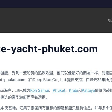
机
e-yacht-phuket.com
华游艇，受到一流船员的热烈欢迎，他们就像最好的朋友一样，对泰
ht-phuket.com
（由Deep Blue Co., Ltd.提供支持）在过去
22年
所
Samui海岸，现已成为
Koh Samui
、
Phuket
、
Krabi
和
Pattaya
值得信赖
心挑选的豪华游艇而声名远扬。
是中央基地，汇集了泰国所有推荐的游艇和船只租赁信息，并与多个