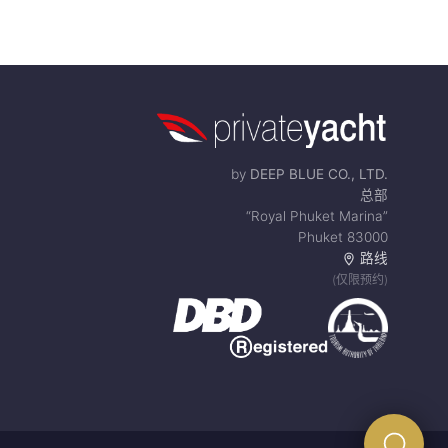
by
DEEP BLUE CO., LTD.
总部
“Royal Phuket Marina”
Phuket 83000
路线
(仅限预约)