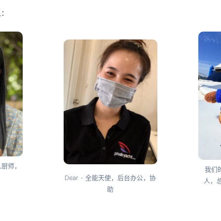
人：
私人厨师，
我们的
Dear - 全能天使，后台办公，协
人，
助