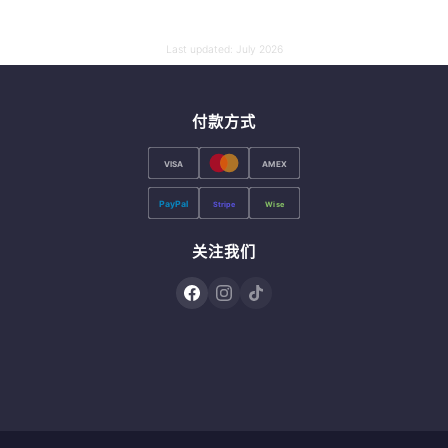
Last updated:
July 2026
付款方式
VISA
AMEX
PayPal
Stripe
Wise
关注我们