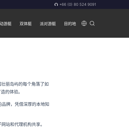
+66 (0) 80 524 9091
动游艇
双体艇
派对游艇
目的地
国壮丽岛屿的每个角落了如
打造的体验。
的品牌，凭借深厚的本地知
子网站和代理机构共享。