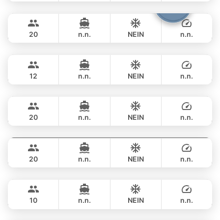
Shambala
Phuket
GANZTAGS
฿ 148,300
LEOPARD 40FT
20
n.n.
NEIN
n.n.
Gao
Phuket
GANZTAGS
฿ 137,700
AZIMUT 55FT
12
n.n.
NEIN
n.n.
Black Fury
Phuket
GANZTAGS
฿ 151,800
RIVIER BOAT INDUSTRIAL 55FT
20
n.n.
NEIN
n.n.
Ocean Lady
Phuket
GANZTAGS
฿ 141,200
PRINCESS YACHT 65FT
20
n.n.
NEIN
n.n.
Jockey
Phuket
GANZTAGS
฿ 160,100
ARNO LEOPARD 75FT
10
n.n.
NEIN
n.n.
Gucci
Phuket
GANZTAGS