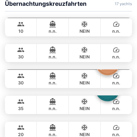
Übernachtungskreuzfahrten
17 yachts
Hero
Phuket
STEALTH - ASIA CATAMARANS 43FT
10
n.n.
NEIN
n.n.
Bahia
Phuket
ÜBERNACHTUNG
55,300 THB
FOUNTAINE PAJOT 46FT
30
n.n.
NEIN
n.n.
Butterfly
Phuket
ÜBERNACHTUNG
90,600 THB
LAGOON 45FT
30
n.n.
NEIN
n.n.
Laura
Phuket
ÜBERNACHTUNG
91,800 THB
LEOPARD 51FT
35
n.n.
NEIN
n.n.
Touch
Phuket
ÜBERNACHTUNG
158,900 THB
TACHOU 76FT
20
n.n.
NEIN
n.n.