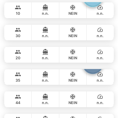
494,300 THB
CRANCHI YACHTS 58FT
10
n.n.
NEIN
n.n.
Leopard
Phuket
ÜBERNACHTUNG
617,900 THB
LEOPARD 51FT
30
n.n.
NEIN
n.n.
Mauritius
Phuket
ÜBERNACHTUNG
741,500 THB
PRINCESS YACHT 78FT
20
n.n.
NEIN
n.n.
Samba
Phuket
ÜBERNACHTUNG
1,059,300 THB
LEOPARD 53FT
35
n.n.
NEIN
n.n.
Seabee
Phuket
ÜBERNACHTUNG
1,082,800 THB
WESTPORT YACHTS 130FT
44
n.n.
NEIN
n.n.
Ganesha
Phuket
ÜBERNACHTUNG
1,059,300 THB