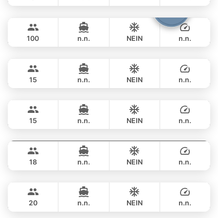
Yona
Phuket
GANZTAGS
฿ 141,200
CUSTOM BUILD 75FT
100
n.n.
NEIN
n.n.
Bond
Phuket
GANZTAGS
฿ 270,700
SUNSEEKER 70FT
15
n.n.
NEIN
n.n.
Little Queen
Phuket
GANZTAGS
฿ 264,000
PRINCESS YACHT 65FT
15
n.n.
NEIN
n.n.
Panther
Phuket
GANZTAGS
฿ 264,000
LEOPARD 90FT
18
n.n.
NEIN
n.n.
Sweet Lips
Phuket
GANZTAGS
฿ 329,600
PRINCESS YACHT 78FT
20
n.n.
NEIN
n.n.
Queen
Phuket
GANZTAGS