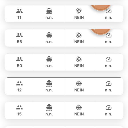
Atlanta
Phuket
GANZTAGS
฿ 82,400
AZIMUT 50FT
11
n.n.
NEIN
n.n.
Inchigo
Phuket
GANZTAGS
฿ 96,500
CUSTOM BUILD 53FT
55
n.n.
NEIN
n.n.
Inchigogo
Phuket
GANZTAGS
฿ 94,200
CUSTOM BUILD 53FT
50
n.n.
NEIN
n.n.
Gran Turismo
Phuket
GANZTAGS
฿ 90,600
BENETEAU 49FT
12
n.n.
NEIN
n.n.
MySky
Phuket
GANZTAGS
฿ 105,900
SKY 53FT
15
n.n.
NEIN
n.n.
Paris
Phuket
GANZTAGS
฿ 111,800