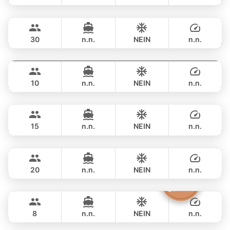
Blue Yeti
Phuket
GANZTAGS
฿ 44,700
LAGOON 50FT
30
n.n.
NEIN
n.n.
Hero
Phuket
GANZTAGS
฿ 41,200
STEALTH - ASIA CATAMARANS 43FT
10
n.n.
NEIN
n.n.
Hot Billy
Phuket
GANZTAGS
฿ 38,800
STEALTH - ASIA CATAMARANS 39FT
15
n.n.
NEIN
n.n.
Espresso
Phuket
GANZTAGS
฿ 44,700
EXPLORER 44FT
20
n.n.
NEIN
n.n.
Silver Arrow
Phuket
GANZTAGS
฿ 47,100
GULF CRAFT DUBAI 33FT
8
n.n.
NEIN
n.n.
Annalena
Phuket
GANZTAGS