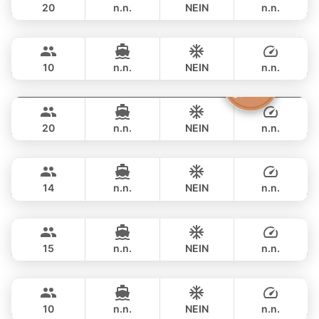
20
n.n.
NEIN
n.n.
Marcy
Phuket
GANZTAGS
฿ 123,600
MARQUIS 50FT
10
n.n.
NEIN
n.n.
Sashimi
Phuket
GANZTAGS
฿ 108,900
LEOPARD 43FT
20
n.n.
NEIN
n.n.
Maestro
Phuket
GANZTAGS
฿ 125,900
APREAMARE / FERRETTI 51FT
14
n.n.
NEIN
n.n.
Nong Som
Phuket
GANZTAGS
฿ 129,500
PRINCESS YACHT 54FT
15
n.n.
NEIN
n.n.
Mona Lisa
Phuket
GANZTAGS
฿ 113,000
AZIMUT 54FT
10
n.n.
NEIN
n.n.