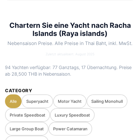
Yachten
94 verfügbar
Trip types
Ganztags · Übernachtung
Best
Atemberaubende Natur · Schwimmen &
Chartern Sie eine Yacht nach Racha
for
Schnorcheln · Kajakfahren ·
Islands (Raya islands)
Atemberaubende Sonnenuntergänge ·
Abgelegene Buchten
Nebensaison Preise. Alle Preise in Thai Baht, inkl. MwSt.
Beste Saison
Nov – Apr
Zuletzt aktualisiert: August 2025
Includes
Crew, Treibstoff, Softdrinks, Snacks,
94 Yachten verfügbar: 77 Ganztags, 17 Übernachtung. Preise
Wasserspielzeug. Optionale Speisekarten
ab
28,500 THB
in Nebensaison.
Nearby
Koh Racha Noi · Koh Racha Yai (Koh
spots
Raya Yai)
CATEGORY
Charter
Private route, flexible stops and captain-
Alle
Superyacht
Motor Yacht
Sailing Monohull
style
guided planning depending on weather
and sea conditions
Private Speedboat
Luxury Speedboat
Large Group Boat
Power Catamaran