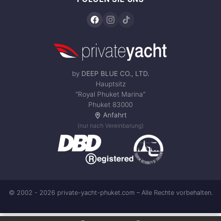
by
DEEP BLUE CO., LTD.
Hauptsitz
“Royal Phuket Marina”
Phuket 83000
Anfahrt
(nur nach Vereinbarung)
© 2002 - 2026 private-yacht-phuket.com – Alle Rechte vorbehalten.