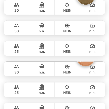
฿ 35,300
LEOPARD 38FT
20
n.n.
NEIN
n.n.
Bahia
Phuket
GANZTAGS
฿ 34,100
FOUNTAINE PAJOT 46FT
30
n.n.
NEIN
n.n.
Blue Swing
Phuket
GANZTAGS
฿ 36,500
LAGOON 44FT
25
n.n.
NEIN
n.n.
Butterfly
Phuket
GANZTAGS
฿ 37,700
LAGOON 45FT
30
n.n.
NEIN
n.n.
Blue Voyage
Phuket
GANZTAGS
฿ 38,800
VOYAGE YACHTS (SA) 50FT
25
n.n.
NEIN
n.n.
Grand prix
Phuket
GANZTAGS
฿ 37,700