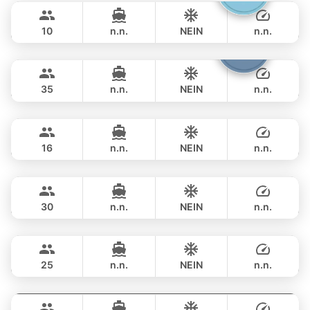
฿ 167,100
CRANCHI YACHTS 58FT
10
n.n.
NEIN
n.n.
Samba
Phuket
GANZTAGS
฿ 164,800
LEOPARD 53FT
35
n.n.
NEIN
n.n.
Blue Sky
Phuket
GANZTAGS
฿ 169,500
RIVA YACHTS 70FT
16
n.n.
NEIN
n.n.
Saychai
Phuket
GANZTAGS
฿ 176,600
POSILLIPO TECHNEMA 90FT
30
n.n.
NEIN
n.n.
Hagia Sophia
Phuket
GANZTAGS
฿ 176,600
FERRETTI 82FT
25
n.n.
NEIN
n.n.
Provence
Phuket
GANZTAGS
฿ 182,400