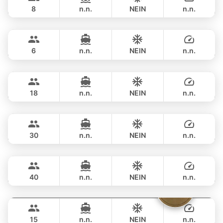
SEA RAY 27FT
8
n.n.
NEIN
n.n.
Monte Carlo
Phuket
GANZTAGS
฿ 40,000
MONTEREY 28FT
6
n.n.
NEIN
n.n.
Animo
Phuket
GANZTAGS
฿ 40,000
SUNNAV 39FT
18
n.n.
NEIN
n.n.
Gonzales
Phuket
GANZTAGS
฿ 41,200
CUSTOM BUILD 47FT
30
n.n.
NEIN
n.n.
Lion
Phuket
GANZTAGS
฿ 42,400
LEOPARD 47FT
40
n.n.
NEIN
n.n.
The Admiral
Phuket
GANZTAGS
฿ 43,500
ADMIRAL SA 40FT
15
n.n.
NEIN
n.n.