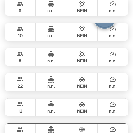
PRINCESS YACHT 42FT
8
n.n.
NEIN
n.n.
Fountaine
Phuket
GANZTAGS
฿ 105,900
FOUNTAINE PAJOT 40FT
10
n.n.
NEIN
n.n.
Little Prince
Phuket
GANZTAGS
฿ 116,500
PRINCESS YACHT 42FT
8
n.n.
NEIN
n.n.
Sunshine
Phuket
GANZTAGS
฿ 117,700
AQUILA 44FT
22
n.n.
NEIN
n.n.
Breeze
Phuket
GANZTAGS
฿ 97,700
AZIMUT 46FT
12
n.n.
NEIN
n.n.
Tawani
Phuket
GANZTAGS
฿ 117,700
AZIMUT 50FT