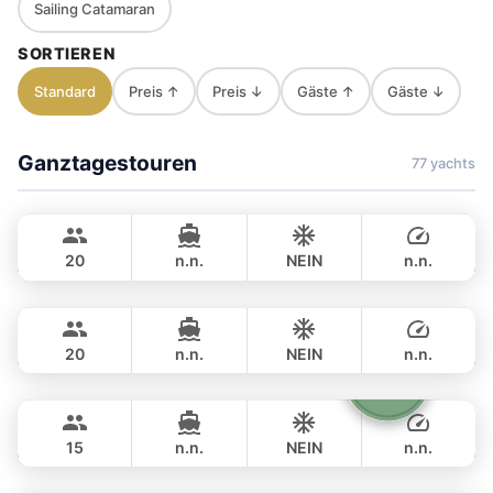
Sailing Catamaran
SORTIEREN
Standard
Preis ↑
Preis ↓
Gäste ↑
Gäste ↓
Ganztagestouren
77 yachts
Jules
Phuket
CUSTOM BUILD 40FT
20
n.n.
NEIN
n.n.
Smiley
Phuket
GANZTAGS
฿ 28,500
CUSTOM BUILD 38FT
20
n.n.
NEIN
n.n.
Homage
Phuket
GANZTAGS
฿ 30,600
CUSTOM BUILD 49FT
15
n.n.
NEIN
n.n.
Sammy
Phuket
GANZTAGS