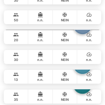
30
n.n.
NEIN
n.n.
Joy
Phuket
GANZTAGS
฿ 69,400
TAHITI 74FT
50
n.n.
NEIN
n.n.
Armani
Phuket
GANZTAGS
฿ 76,500
CUSTOM BUILD 50FT
20
n.n.
NEIN
n.n.
Leopard
Phuket
GANZTAGS
฿ 76,500
LEOPARD 51FT
30
n.n.
NEIN
n.n.
Catcher
Phuket
GANZTAGS
฿ 88,300
BERTRAM 50FT
13
n.n.
NEIN
n.n.
Laura
Phuket
GANZTAGS
฿ 94,200
LEOPARD 51FT
35
n.n.
NEIN
n.n.