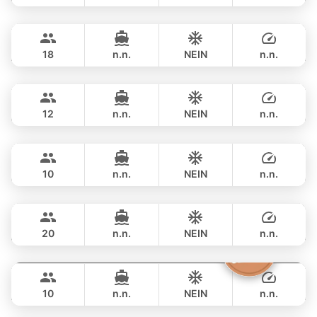
Selina
Phuket
ÜBERNACHTUNG
198,000 THB
SEALINE 51FT
18
n.n.
NEIN
n.n.
Gao
Phuket
ÜBERNACHTUNG
270,700 THB
AZIMUT 55FT
12
n.n.
NEIN
n.n.
Mona Lisa
Phuket
ÜBERNACHTUNG
270,700 THB
AZIMUT 54FT
10
n.n.
NEIN
n.n.
Naya
Phuket
ÜBERNACHTUNG
300,100 THB
VTECH 68FT
20
n.n.
NEIN
n.n.
Moonlight
Phuket
ÜBERNACHTUNG
453,100 THB
ADMIRAL SA 38FT
10
n.n.
NEIN
n.n.
Gucci
Phuket
ÜBERNACHTUNG