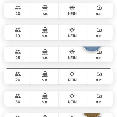
฿ 49,400
LAGOON 45FT
20
n.n.
NEIN
n.n.
Figure
Phuket
GANZTAGS
฿ 53,000
HANSE 43FT
10
n.n.
NEIN
n.n.
Bolero
Phuket
GANZTAGS
฿ 46,500
STEALTH - ASIA CATAMARANS 45FT
25
n.n.
NEIN
n.n.
Jeab
Phuket
GANZTAGS
฿ 49,400
CUSTOM BUILD 42FT
20
n.n.
NEIN
n.n.
Power Buddy
Phuket
GANZTAGS
฿ 53,000
CUSTOM BUILD 46FT
50
n.n.
NEIN
n.n.
Tequila
Phuket
GANZTAGS
฿ 47,100