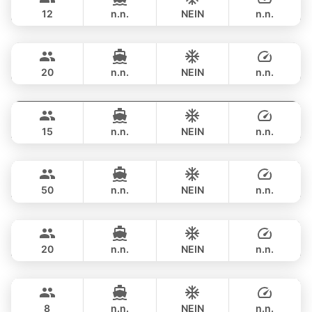
RIVIERA 58FT
12
n.n.
NEIN
n.n.
Naya
Phuket
GANZTAGS
฿ 176,600
VTECH 68FT
20
n.n.
NEIN
n.n.
Maya Bee
Phuket
GANZTAGS
฿ 211,900
PRINCESS YACHT 60FT
15
n.n.
NEIN
n.n.
Goldfinger
Phuket
GANZTAGS
฿ 187,000
SPLO YACHTS 74FT
50
n.n.
NEIN
n.n.
Bella
Phuket
GANZTAGS
฿ 258,900
CUSTOM BUILD 88FT
20
n.n.
NEIN
n.n.
Lisa
Phuket
GANZTAGS
฿ 247,200
PRINCESS YACHT 55FT
8
n.n.
NEIN
n.n.