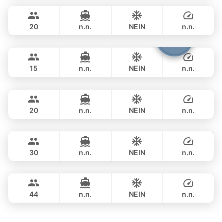
฿ 353,100
PRINCESS YACHT 78FT
20
n.n.
NEIN
n.n.
Cathy
Phuket
GANZTAGS
฿ 351,900
PRINCESS YACHT 72FT
15
n.n.
NEIN
n.n.
Bayce
Phuket
GANZTAGS
฿ 347,200
MONTE CARLO YACHTS 86FT
20
n.n.
NEIN
n.n.
Astondoa
Phuket
GANZTAGS
฿ 423,700
ASTONDOA GLX 104FT
30
n.n.
NEIN
n.n.
Seabee
Phuket
GANZTAGS
฿ 506,100
WESTPORT YACHTS 130FT
44
n.n.
NEIN
n.n.
GANZTAGS
฿ 859,200