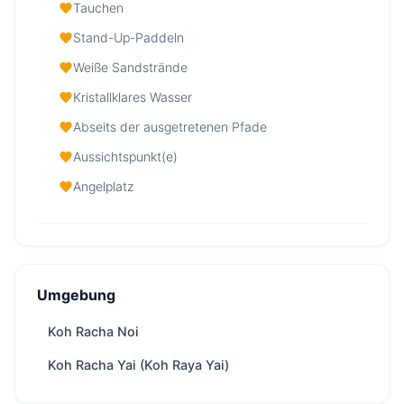
Tauchen
Stand-Up-Paddeln
Weiße Sandstrände
Kristallklares Wasser
Abseits der ausgetretenen Pfade
Aussichtspunkt(e)
Angelplatz
Racha Islands (Raya islands) — Auf einen
Blick
Umgebung
Ab
28,500 THB
/ Tag
Region
Phuket
Koh Racha Noi
Boat
abhängig von Bootsgeschwindigkeit, ca.
Koh Racha Yai (Koh Raya Yai)
ride
40 Minuten from Phuket