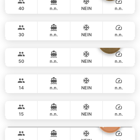
FLOEHT YACHTS 48FT
40
n.n.
NEIN
n.n.
Apollo
Phuket
GANZTAGS
฿ 51,800
CUSTOM BUILD 47FT
30
n.n.
NEIN
n.n.
Floating Beach
Phuket
GANZTAGS
฿ 55,300
TAHITI 75FT
50
n.n.
NEIN
n.n.
Splash
Phuket
GANZTAGS
฿ 56,500
STEALTH - ASIA CATAMARANS 44FT
14
n.n.
NEIN
n.n.
Peach
Phuket
GANZTAGS
฿ 62,400
SEA RAY 45FT
15
n.n.
NEIN
n.n.
Discovery
Phuket
GANZTAGS
฿ 68,300
STEALTH - ASIA CATAMARANS 47FT