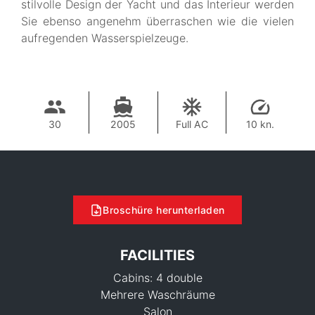
stilvolle Design der Yacht und das Interieur werden
Sie ebenso angenehm überraschen wie die vielen
aufregenden Wasserspielzeuge.
30
2005
Full AC
10 kn.
Broschüre herunterladen
FACILITIES
Cabins: 4 double
Mehrere Waschräume
Salon