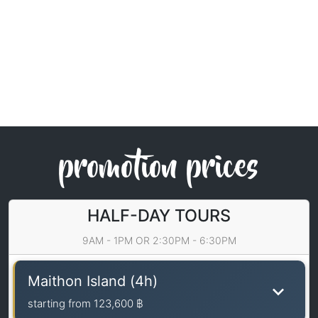
promotion prices
HALF-DAY TOURS
9AM - 1PM OR 2:30PM - 6:30PM
Maithon Island (4h)
starting from
123,600 ฿