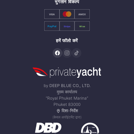
भुगतान विकल्प
VISA
AMEX
PayPal
Stripe
Wise
हमें फॉलो करें
by
DEEP BLUE CO., LTD.
मुख्य कार्यालय
“Royal Phuket Marina”
Phuket 83000
दिशा-निर्देश
(केवल अपॉइंटमेंट द्वारा)