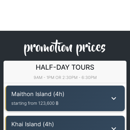
promotion prices
HALF-DAY TOURS
9AM - 1PM OR 2:30PM - 6:30PM
Maithon Island (4h)
starting from
123,600 ฿
Khai Island (4h)