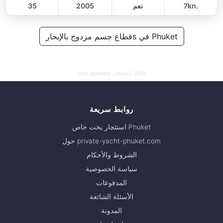
7kn.
نعم
2005
35
يوم كامل
48,000 THB
قطاع جسم مزدوج بالإبحارs في Phuket
42,400 THB
Last updated:
January 2025
روابط سريعة
استئجار يخت خاص Phuket
حول private-yacht-phuket.com
الشروط والأحكام
سياسة الخصوصية
المدفوعات
الأسئلة الشائعة
المدونة