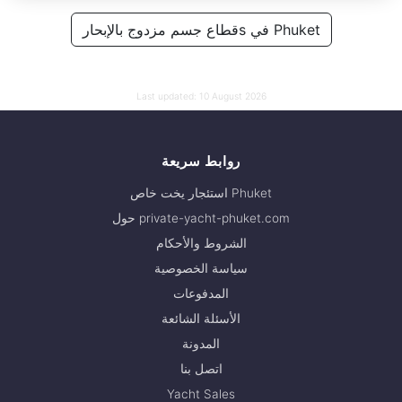
يوم كامل
52,000 THB
قطاع جسم مزدوج بالإبحارs في Phuket
35,300 THB
Last updated:
10 August 2026
روابط سريعة
استئجار يخت خاص Phuket
حول private-yacht-phuket.com
الشروط والأحكام
سياسة الخصوصية
المدفوعات
الأسئلة الشائعة
المدونة
اتصل بنا
Yacht Sales