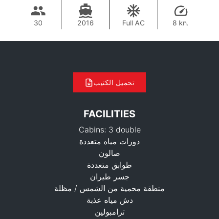
30
2016
Full AC
8 kn.
تحميل الكتيب
FACILITIES
Cabins: 3 double
دورات مياه متعددة
صالون
طوابق متعددة
جسر طيران
منطقة محمية من الشمس / مظلة
38,800 THB
دش مياه عذبة
ترامبولين