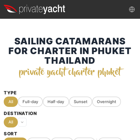
SAILING CATAMARANS
FOR CHARTER IN PHUKET
THAILAND
private yacht charter phuket
TYPE
All
Full-day
Half-day
Sunset
Overnight
DESTINATION
All
SORT