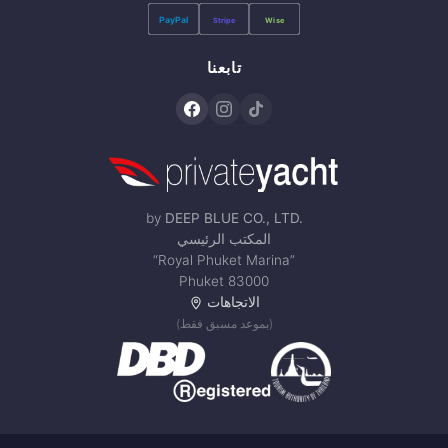
PayPal
Stripe
Wise
تابعنا
by
DEEP BLUE CO., LTD.
المكتب الرئيسي
“Royal Phuket Marina”
Phuket 83000
الاتجاهات
(بموعد مسبق فقط)