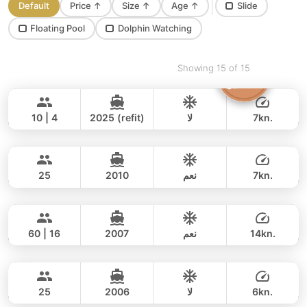
Default
Price
↑
Size
↑
Age
↑
Slide
Floating Pool
Dolphin Watching
Showing 15 of 15
Moonlight
Phuket
ADMIRAL SA 38FT
7kn.
لا
2025 (refit)
10 | 4
Blue Swing
Phuket
يوم كامل
42,000 THB
35,300 THB
LAGOON 44FT
7kn.
نعم
2010
25
Ganesha
Phuket
يوم كامل
55,000 THB
35,300 THB
BLUE LAGOON 70FT
14kn.
نعم
2007
60 | 16
Blue Voyage
Phuket
يوم كامل
200,000 THB
176,600 THB
VOYAGE YACHTS (SA) 50FT
6kn.
لا
2006
25