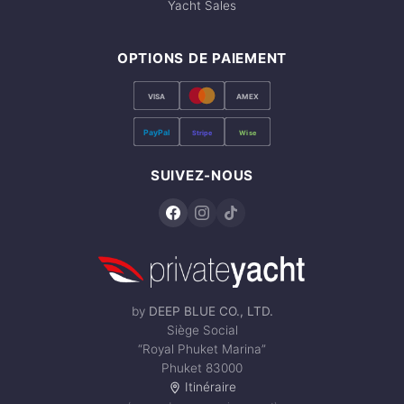
Yacht Sales
OPTIONS DE PAIEMENT
VISA
AMEX
PayPal
Stripe
Wise
SUIVEZ-NOUS
by
DEEP BLUE CO., LTD.
Siège Social
“Royal Phuket Marina”
Phuket 83000
Itinéraire