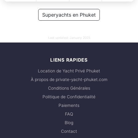
JOURNÉE
100,000 THB
Superyachts en Phuket
76,500 THB
Last updated:
January 2025
LIENS RAPIDES
Location de Yacht Privé Phuket
À propos de private-yacht-phuket.com
Conditions Générales
Politique de Confidentialité
Paiements
FAQ
Blog
Contact