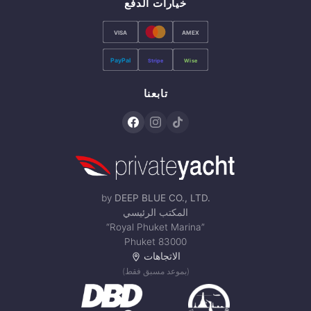
خيارات الدفع
VISA
AMEX
PayPal
Stripe
Wise
تابعنا
by
DEEP BLUE CO., LTD.
المكتب الرئيسي
“Royal Phuket Marina”
Phuket 83000
الاتجاهات
(بموعد مسبق فقط)