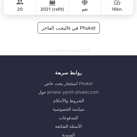
147,100 THB
PRINCESS YACHT 78FT
16kn.
نعم
2021 (refit)
20
يوم كامل
375,000 THB
اليخت الفاخرs في Phuket
321,000 THB
Last updated:
6 August 2026
روابط سريعة
استئجار يخت خاص Phuket
حول private-yacht-phuket.com
الشروط والأحكام
سياسة الخصوصية
المدفوعات
الأسئلة الشائعة
المدونة