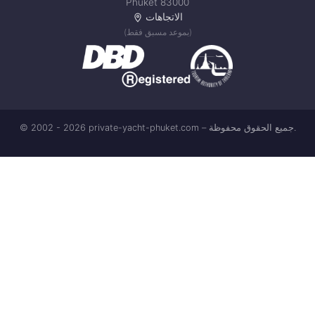
Phuket 83000
الاتجاهات
(بموعد مسبق فقط)
© 2002 - 2026 private-yacht-phuket.com – جميع الحقوق محفوظة.