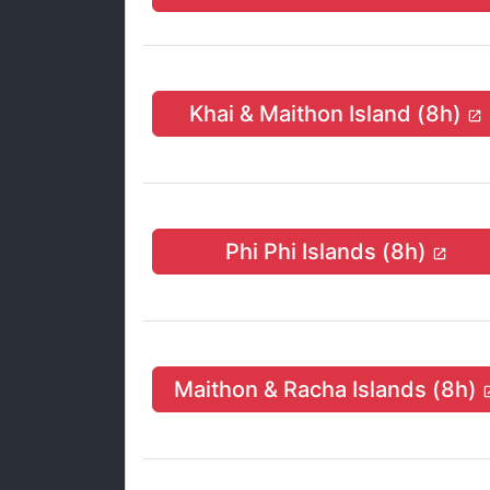
Khai & Maithon Island (8h)
Phi Phi Islands (8h)
Maithon & Racha Islands (8h)