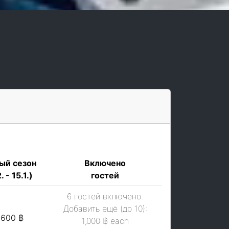
ый сезон
Включено
. - 15.1.)
гостей
6 гостей включено.
Добавить ещё (до 10):
,600 ฿
1,000 ฿
each