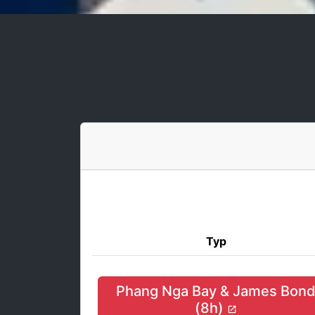
Тур
Phang Nga Bay & James Bon
(8h)