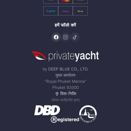
PayPal
Stripe
Wise
हमें फॉलो करें
by
DEEP BLUE CO., LTD.
मुख्य कार्यालय
“Royal Phuket Marina”
Phuket 83000
दिशा-निर्देश
(केवल अपॉइंटमेंट द्वारा)