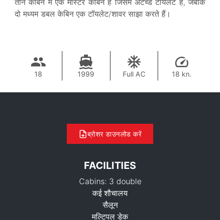
तीन केबिन में एक मास्टर केबिन है जिसमें अटैच्ड टॉयलेट है, जबकि
दो मध्यम डबल केबिन एक टॉयलेट/शावर साझा करते हैं।
18
1999
Full AC
18 kn.
ब्रोशर डाउनलोड करें
FACILITIES
Cabins: 3 double
कई शौचालय
सैलून
मल्टिपल डेक